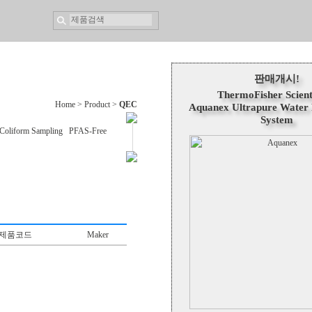
판매개시!
ThermoFisher Scient
Home > Product >
QEC
Aquanex Ultrapure Water P
System
Coliform Sampling
PFAS-Free
제품코드
Maker