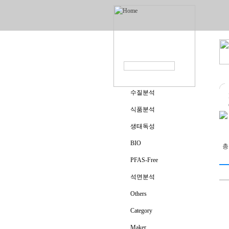
수질분석
식품분석
생태독성
BIO
PFAS-Free
석면분석
Others
Category
Maker