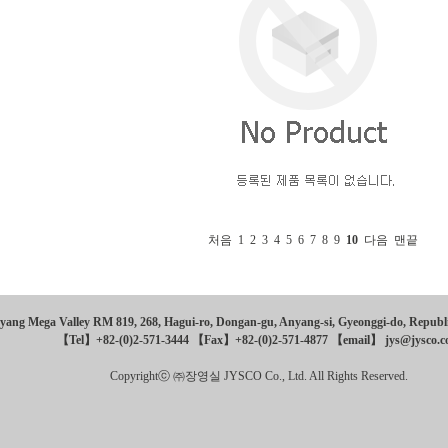
처음
1
2
3
4
5
6
7
8
9
10
다음
맨끝
yang Mega Valley RM 819, 268, Hagui-ro, Dongan-gu, Anyang-si, Gyeonggi-do, Republi
【Tel】+82-(0)2-571-3444 【Fax】+82-(0)2-571-4877
【email】 jys@jysco.
Copyrightⓒ ㈜장영실 JYSCO Co., Ltd. All Rights Reserved.