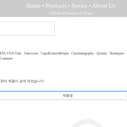
Home
• Products
• Notice
• About Us
Home
• Products
• Notice
• About Us
• 2026-08-08 Saturday 09:29 pm •
EPA VOA Vials
Glassware
Caps&Liners&Septa
Chromatography - Qromix
Headspace
Container
총
21
의 제품이 검색 되었습니다.
제품명