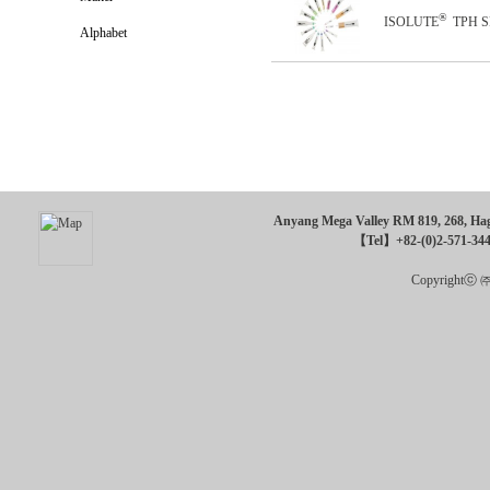
®
ISOLUTE
TPH S
~
Alphabet
Anyang Mega Valley RM 819, 268, Hagu
【Tel】+82-(0)2-571-34
Copyrightⓒ ㈜