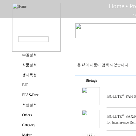
Home
• P
• 
수질분석
식품분석
총
43
의 제품이 검색 되었습니다.
생태독성
Biotage
BIO
PFAS-Free
®
ISOLUTE
PAH S
~
석면분석
Others
®
ISOLUTE
SAX/P
~
for Interference Re
Category
Maker