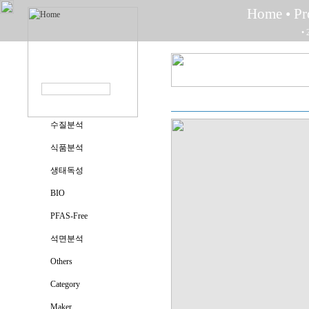
Home
• P
• 
수질분석
식품분석
생태독성
BIO
PFAS-Free
석면분석
Others
Category
Maker