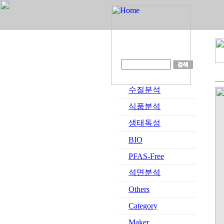
수질분석
식품분석
생태독성
BIO
PFAS-Free
석면분석
Others
Category
Maker