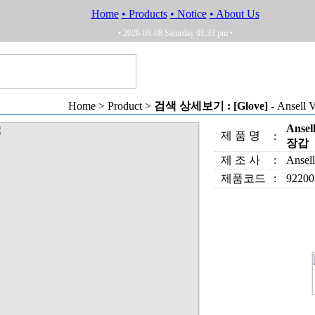
Home
• Products
• Notice
• About Us
Home
• Products
• Notice
• About Us
• 2026-08-08 Saturday 01:33 pm •
Home > Product >
검색 상세보기 : [Glove]
- Ansell
Ansel
제 품 명
:
장갑
제 조 사
:
Ansell
제품코드
:
92200