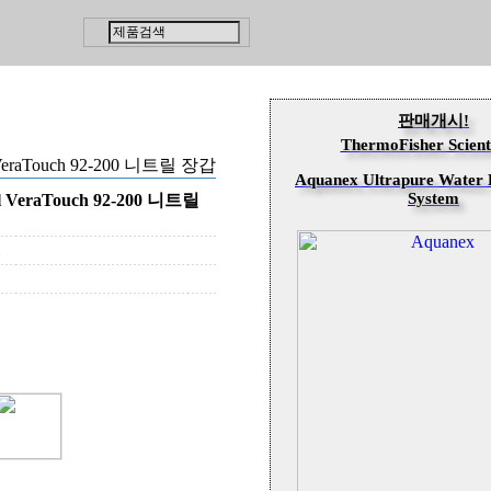
판매개시!
ThermoFisher Scienti
 VeraTouch 92-200 니트릴 장갑
Aquanex Ultrapure Water P
System
l VeraTouch 92-200 니트릴