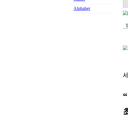
Alphabet
세