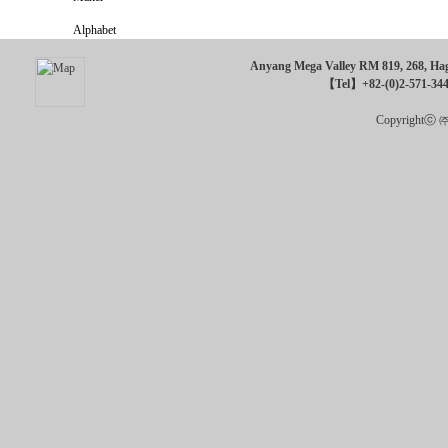
Alphabet
Anyang Mega Valley RM 819, 268, Hagu
【Tel】+82-(0)2-571-34
Copyrightⓒ ㈜