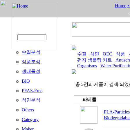
Home
•
•
수질분석
수질
석면
QEC
식품
펀지 샘플링 키트
Antise
식품분석
Organisms
Water Purificat
생태독성
BIO
총
5건
의 제품이 검색 되었
PFAS-Free
파티클
석면분석
Others
PLA-Particl
Biodegradable 
Category
Maker