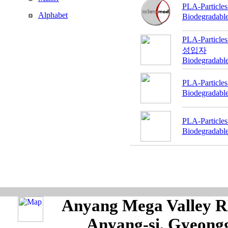
PLA-Particl
Alphabet
Biodegradable 
PLA-Particle
성입자
Biodegradable 
PLA-Partic
Biodegradable 
PLA-Partic
Biodegradable 
Anyang Mega Valley RM
Anyang-si, Gyeongg