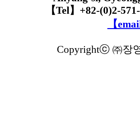
【Tel】+82-(0)2-571
【email
Copyrightⓒ ㈜장영실 